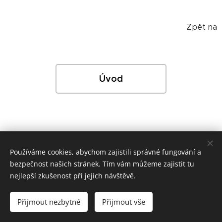
Zpět na
Úvod
Používáme cookies, abychom zajistili správné fungování a
bezpečnost našich stránek. Tím vám můžeme zajistit tu
nejlepší zkušenost při jejich návštěvě.
Přijmout nezbytné
Přijmout vše
Copyright © Sberbank CZ, a.s.
Cookies