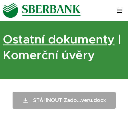
Ostatní dokumenty
|
Komerční úvěry
STÁHNOUT Zado...veru.docx